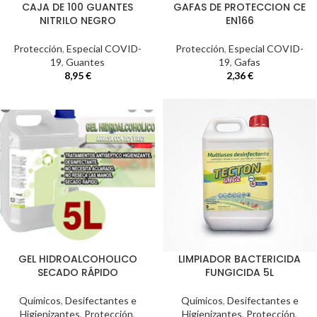
CAJA DE 100 GUANTES
GAFAS DE PROTECCION CE
NITRILO NEGRO
EN166
Protección
,
Especial COVID-
Protección
,
Especial COVID-
19
,
Guantes
19
,
Gafas
8,95
€
2,36
€
GEL HIDROALCOHOLICO
LIMPIADOR BACTERICIDA
SECADO RÁPIDO
FUNGICIDA 5L
Químicos
,
Desifectantes e
Químicos
,
Desifectantes e
Higienizantes
,
Protección
,
Higienizantes
,
Protección
,