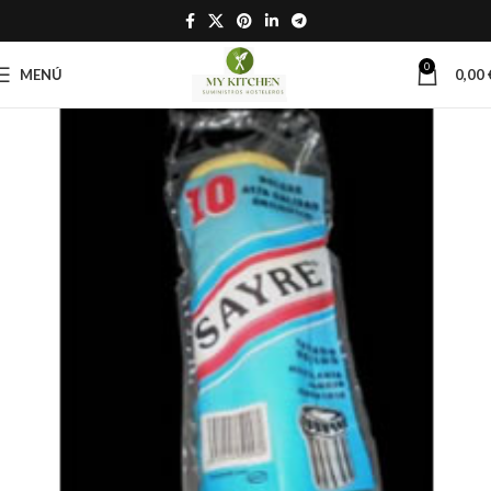
0
MENÚ
0,00