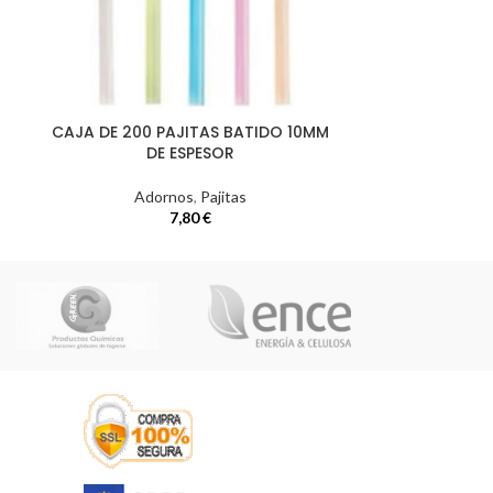
CAJA DE 200 PAJITAS BATIDO 10MM
CAJA DE 
DE ESPESOR
EXTE
Adornos
,
Pajitas
Ad
7,80
€