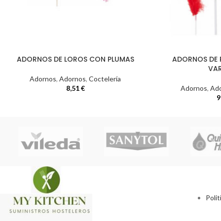
ADORNOS DE LOROS CON PLUMAS
ADORNOS DE 
VA
Adornos
,
Adornos
,
Coctelería
8,51
€
Adornos
,
Ad
9
Polit