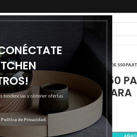
 CONÉCTATE
ITCHEN
Inicio
Adornos
Pajitas
CAJA DE 550 PAJ
TROS!
CAJA DE 550 PA
CON CUCHARA
as tendencias y obtener ofertas
.
5,09
€
a
Política de Privacidad
.
AÑADI