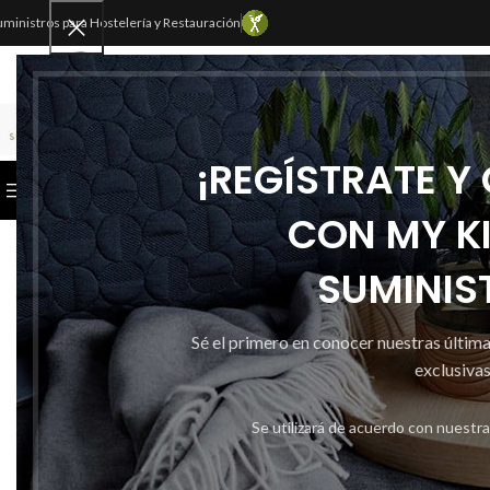
uministros para Hostelería y Restauración
SELECCIONAR CATEGORÍA
¡REGÍSTRATE Y
CATEGORÍAS
INICIO
TIENDA
CONTACTAR
CON MY K
SUMINIS
Sé el primero en conocer nuestras últim
exclusivas
Se utilizará de acuerdo con nuestr