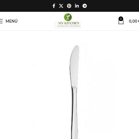
0
MENÚ
0,00