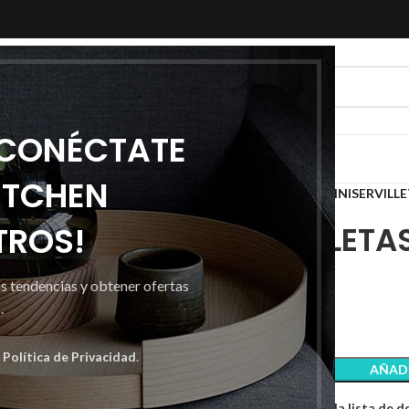
 CONÉCTATE
ITCHEN
Inicio
Celulosas
Servilletas
MINISERVILL
TROS!
MINISERVILLETA
as tendencias y obtener ofertas
43,28
€
.
a
Política de Privacidad
.
AÑADI
Comparar
Añadir a la lista de 