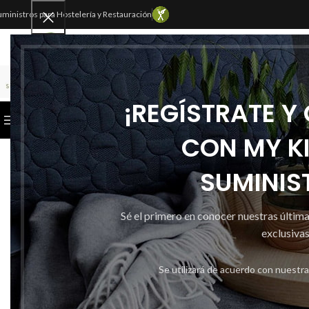
uministros para Hostelería y Restauración
SELECCIONAR CATEGORÍA
¡REGÍSTRATE Y
CATEGORÍAS
INICIO
TIENDA
CONTACTAR
CON MY K
SUMINIS
Sé el primero en conocer nuestras últim
exclusivas
Se utilizará de acuerdo con nuestr