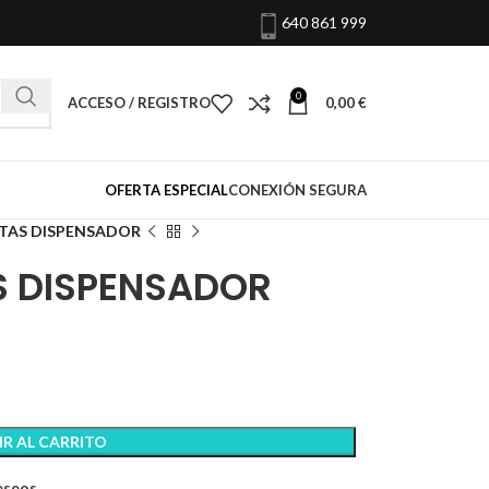
640 861 999
0
ACCESO / REGISTRO
0,00
€
OFERTA ESPECIAL
CONEXIÓN SEGURA
ETAS DISPENSADOR
S DISPENSADOR
R AL CARRITO
deseos