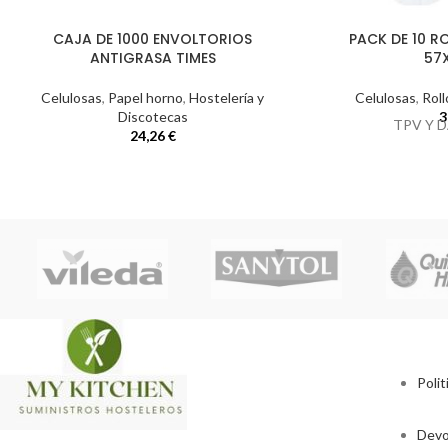
CAJA DE 1000 ENVOLTORIOS
PACK DE 10 
ANTIGRASA TIMES
57
Celulosas
,
Papel horno
,
Hostelería y
Celulosas
,
Roll
Discotecas
3
TPV Y 
24,26
€
Polit
Devo