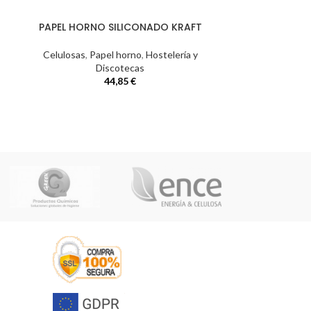
PAPEL HORNO SILICONADO KRAFT
PAQUETE 
Celulosas
,
Papel horno
,
Hostelería y
Celul
Discotecas
20X2
44,85
€