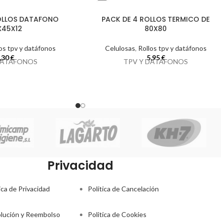
ROLLOS DATAFONO
PACK DE 4 ROLLOS TERMICO DE
X45X12
80X80
os tpv y datáfonos
Celulosas
,
Rollos tpv y datáfonos
,30
€
5,95
€
DATAFONOS
TPV Y DATAFONOS
Privacidad
ica de Privacidad
Política de Cancelación
lución y Reembolso
Politica de Cookies