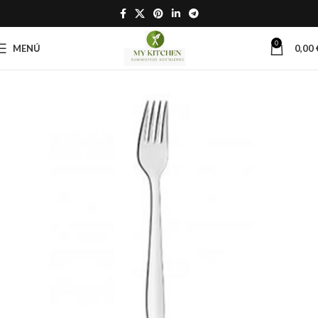
0
MENÚ
0,00