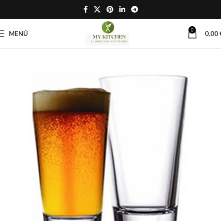
0
MENÚ
0,00