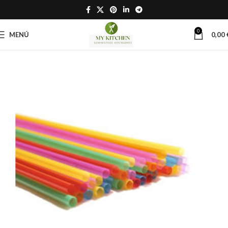
0
MENÚ
0,00