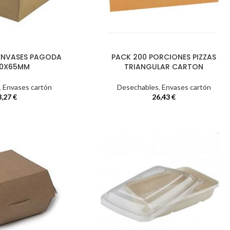
 ENVASES PAGODA
PACK 200 PORCIONES PIZZAS
90X65MM
TRIANGULAR CARTON
,
Envases cartón
Desechables
,
Envases cartón
8,27
€
26,43
€