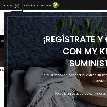
uministros para Hostelería y Restauración
SELECCIONAR CATEGORÍA
¡REGÍSTRATE Y
CATEGORÍAS
INICIO
TIENDA
CONTACTAR
CON MY K
En
SUMINIS
CATEGORIAS
Inicio
Desechables
E
Sé el primero en conocer nuestras últim
exclusivas
Ambientadores
Se utilizará de acuerdo con nuestr
Bolsas
Químicos