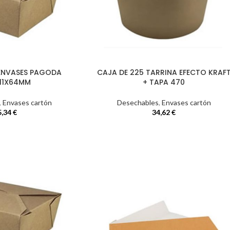
 ENVASES PAGODA
CAJA DE 225 TARRINA EFECTO KRAF
111X64MM
+ TAPA 470
,
Envases cartón
Desechables
,
Envases cartón
5,34
€
34,62
€