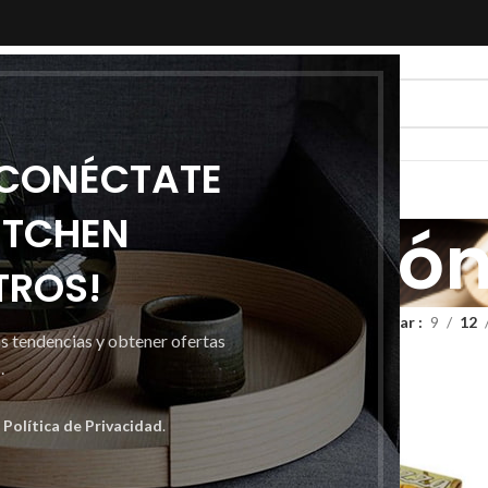
 CONÉCTATE
ITCHEN
vases cartó
TROS!
nvases cartón
Mostrar
9
12
as tendencias y obtener ofertas
.
a
Política de Privacidad
.