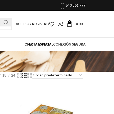
640 861 999
0
ACCESO / REGISTRO
0,00
€
OFERTA ESPECIAL
CONEXIÓN SEGURA
n
18
24