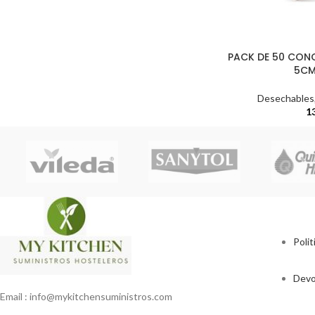
PACK DE 50 CO
5CM
Desechables
1
Polit
Devo
Email : info@mykitchensuministros.com