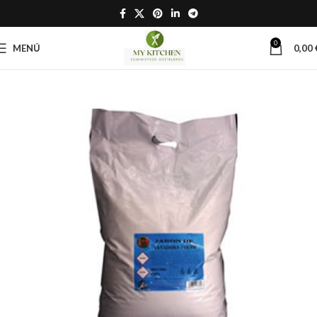
0
MENÚ
0,00