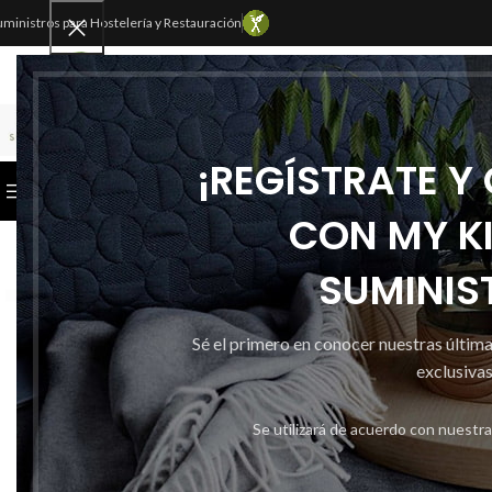
uministros para Hostelería y Restauración
SELECCIONAR CATEGORÍA
¡REGÍSTRATE Y
CATEGORÍAS
INICIO
TIENDA
CONTACTAR
CON MY K
SUMINIS
Sé el primero en conocer nuestras últim
exclusivas
Se utilizará de acuerdo con nuestr