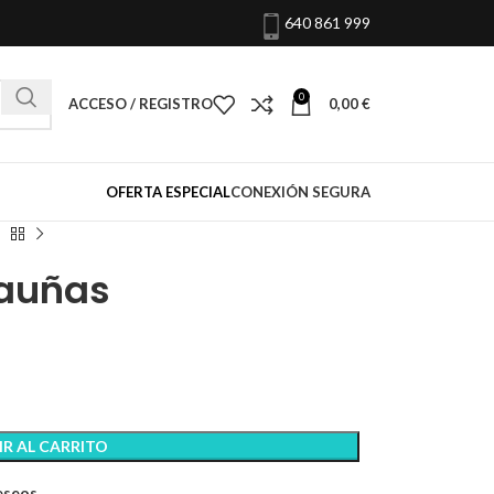
640 861 999
0
ACCESO / REGISTRO
0,00
€
OFERTA ESPECIAL
CONEXIÓN SEGURA
vauñas
R AL CARRITO
deseos