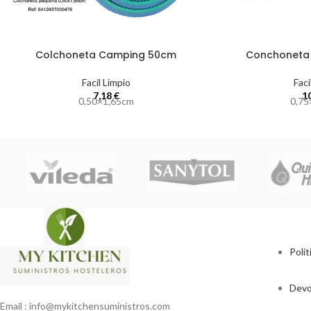
Colchoneta Camping 50cm
Conchoneta
Facil Limpio
Faci
7,18
€
1
0,50×1,65cm
0,75
Polit
Devo
Email : info@mykitchensuministros.com