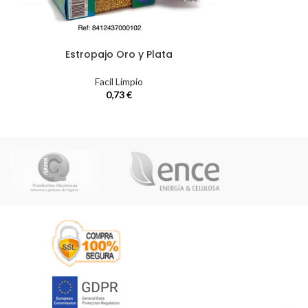
Estropajo Oro y Plata
Lote 2 Unid
Facil Limpio
0,73
€