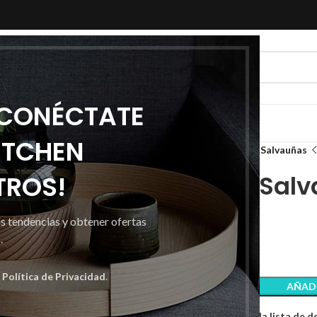
 CONÉCTATE
ITCHEN
Inicio
Facil Limpio
Estropajos Salvauñas
TROS!
Estropajos Sal
as tendencias y obtener ofertas
0,71
€
.
a
Política de Privacidad
.
AÑADI
Comparar
Añadir a la lista de 