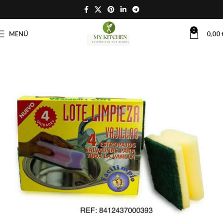
0
MENÚ
0,00