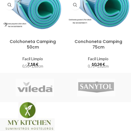
Colchoneta Camping
Conchoneta Camping
50cm
75cm
Facil Limpio
Facil Limpio
7,18
€
10,24
€
0,50×1,65cm
0,75×1,62cm