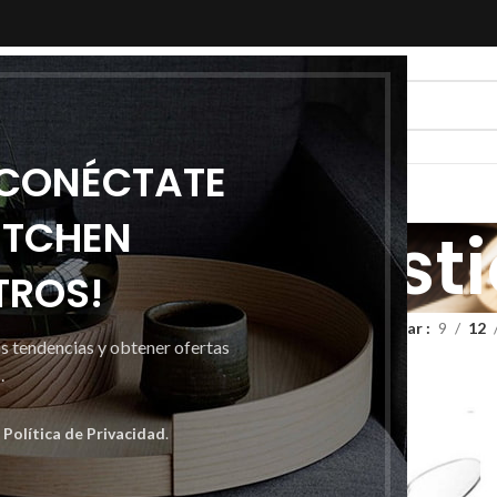
 CONÉCTATE
ITCHEN
rtería plást
TROS!
ubertería plástico
Mostrar
9
12
as tendencias y obtener ofertas
.
a
Política de Privacidad
.