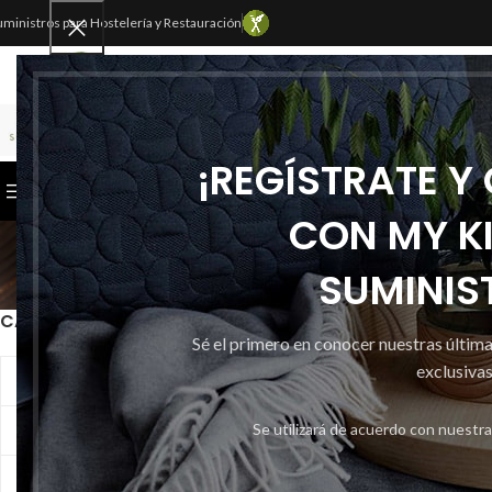
uministros para Hostelería y Restauración
SELECCIONAR CATEGORÍA
¡REGÍSTRATE Y
CATEGORÍAS
INICIO
TIENDA
CONTACTAR
CON MY K
Cube
SUMINIS
CATEGORIAS
Inicio
Desechables
C
Sé el primero en conocer nuestras últim
exclusivas
Ambientadores
Se utilizará de acuerdo con nuestr
Bolsas
Químicos