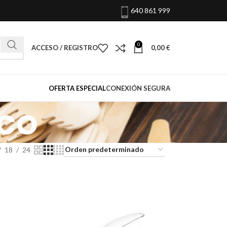
640 861 999
0
ACCESO / REGISTRO
0,00
€
OFERTA ESPECIAL
CONEXIÓN SEGURA
ico
18
24