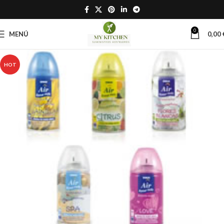
0
MENÚ
0,00
HOT