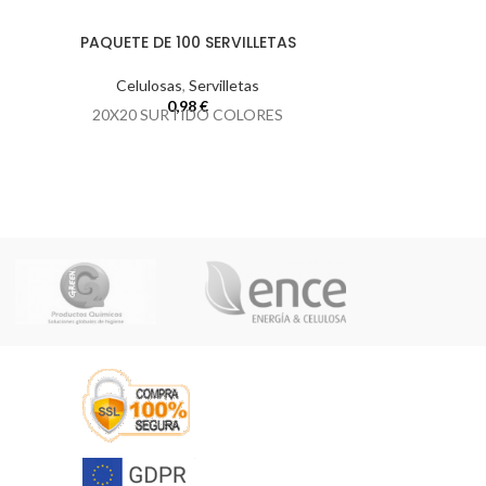
PAQUETE DE 100 SERVILLETAS
PAQUETE DE 1
Celulosas
,
Servilletas
Celul
0,98
€
20X20 SURTIDO COLORES
30X