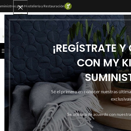
uministros para Hostelería y Restauración
SELECCIONAR CATEGORÍA
¡REGÍSTRATE Y
CATEGORÍAS
INICIO
TIENDA
CONTACTAR
CON MY K
SUMINIS
Sé el primero en conocer nuestras últim
exclusivas
Se utilizará de acuerdo con nuestr