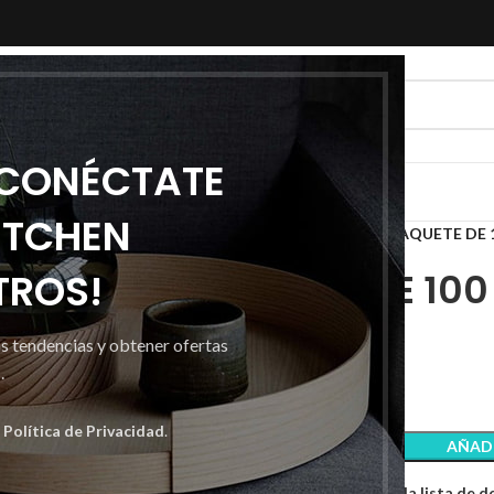
 CONÉCTATE
ITCHEN
Inicio
Celulosas
Servilletas
PAQUETE DE 
TROS!
PAQUETE DE 100
as tendencias y obtener ofertas
0,65
€
.
a
Política de Privacidad
.
AÑADI
Comparar
Añadir a la lista de 