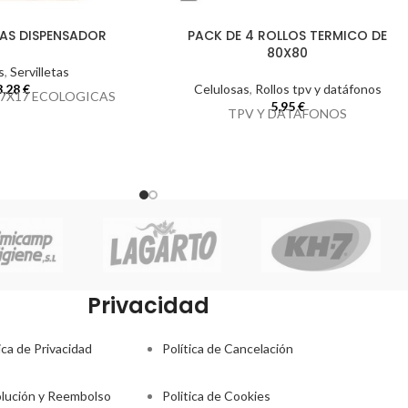
TAS DISPENSADOR
PACK DE 4 ROLLOS TERMICO DE
80X80
s
,
Servilletas
3,28
€
Celulosas
,
Rollos tpv y datáfonos
 17X17 ECOLOGICAS
5,95
€
TPV Y DATAFONOS
Privacidad
ica de Privacidad
Política de Cancelación
lución y Reembolso
Politica de Cookies