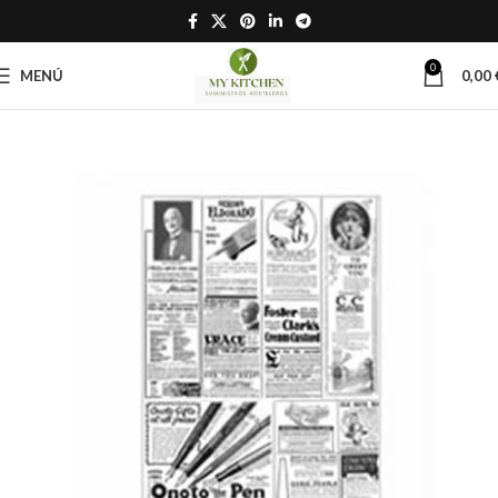
0
MENÚ
0,00