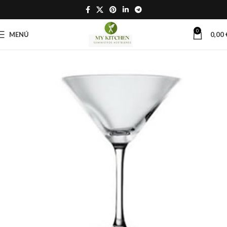
0
MENÚ
0,00