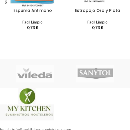
Espuma Antimoho
Estropajo Oro y Plata
Facil Limpio
Facil Limpio
0,73
€
0,73
€
Email : info@mykitchensuministros.com