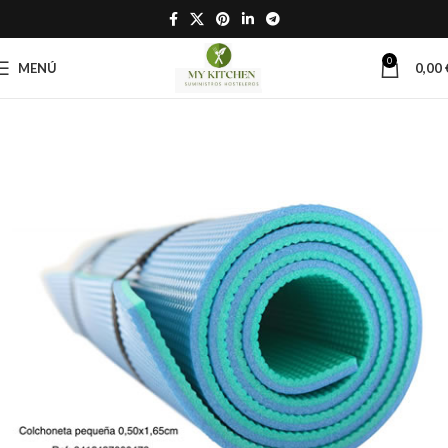
0
MENÚ
0,00