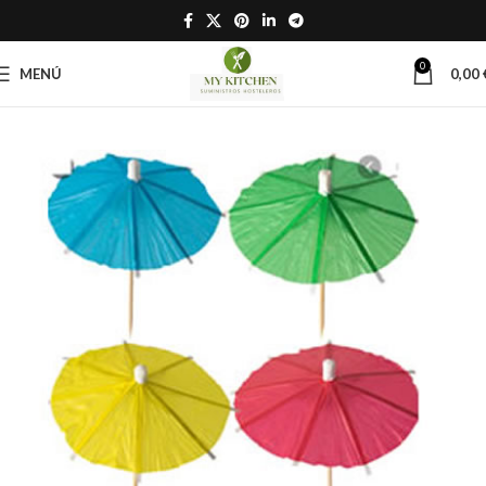
0
MENÚ
0,00