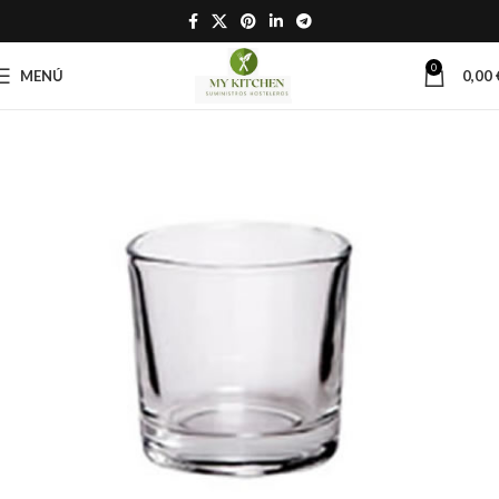
0
MENÚ
0,00