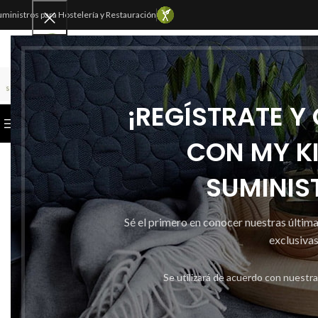
uministros para Hostelería y Restauración
SELECCIONAR CATEGORÍA
¡REGÍSTRATE Y
CATEGORÍAS
INICIO
TIENDA
CONTACTAR
CON MY K
SUMINIS
Sé el primero en conocer nuestras últim
exclusivas
Se utilizará de acuerdo con nuestr