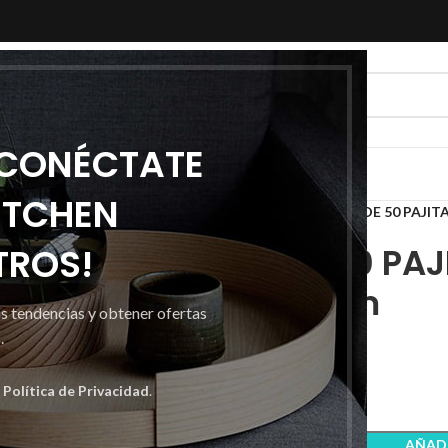
 CONÉCTATE
ITCHEN
Inicio
Adornos
Pajitas
CAJA DE 50 PAJITA
TROS!
CAJA DE 50 PAJI
negra 5mm
as tendencias y obtener ofertas
.
5,74
€
a
Política de Privacidad
.
AÑADI