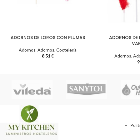
ADORNOS DE LOROS CON PLUMAS
ADORNOS DE 
VA
Adornos
,
Adornos
,
Coctelería
8,51
€
Adornos
,
Ad
9
Polit