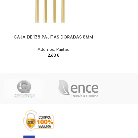
CAJA DE 135 PAJITAS DORADAS 8MM
CAJA DE 1
Adornos
,
Pajitas
2,60
€
Ad