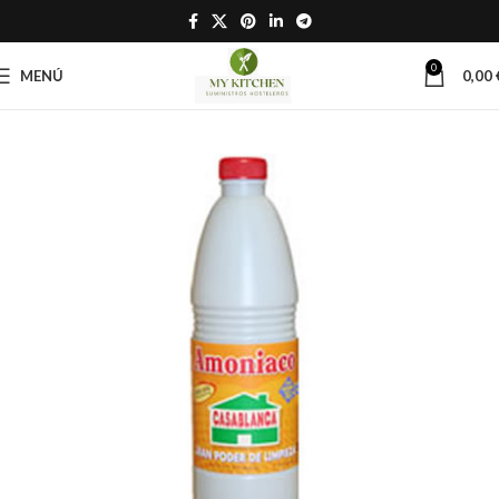
0
MENÚ
0,00