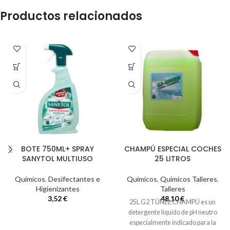
Productos relacionados
BOTE 750ML+ SPRAY
CHAMPÚ ESPECIAL COCHES
SANYTOL MULTIUSO
25 LITROS
Químicos
,
Desifectantes e
Químicos
,
Químicos Talleres
,
Higienizantes
Talleres
3,52
€
48,10
€
25L G2 TÚNEL CHAMPÚ es un
detergente líquido de pH neutro
especialmente indicado para la