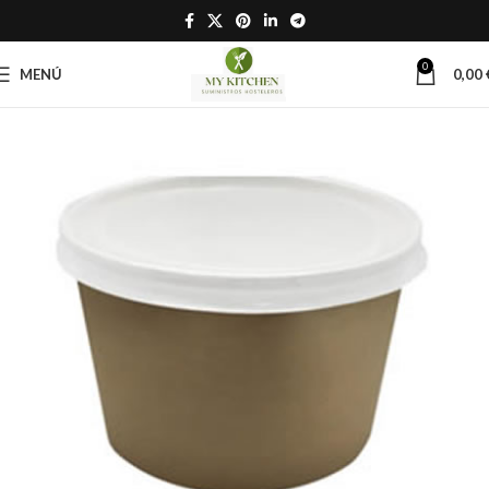
0
MENÚ
0,00