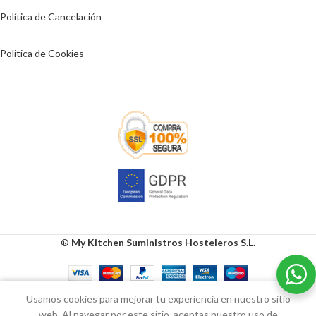
Política de Cancelación
Politica de Cookies
®
My Kitchen Suministros Hosteleros S.L.
0
Usamos cookies para mejorar tu experiencia en nuestro sitio
Tienda
Lista de deseos
Carrito
Mi cuenta
web. Al navegar por este sitio, aceptas nuestro uso de