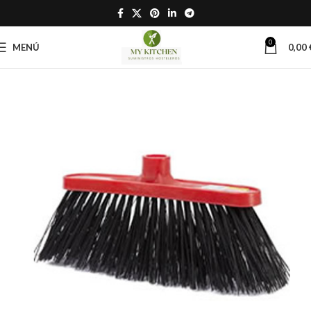
0
MENÚ
0,00