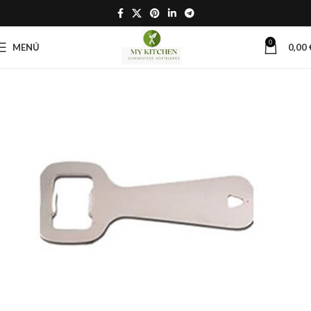
0
MENÚ
0,00