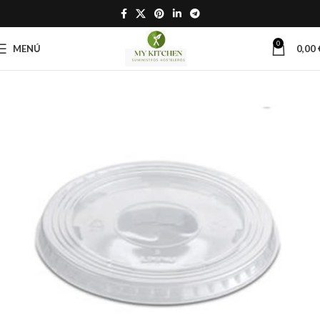
0
MENÚ
0,00