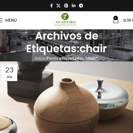
0
MENÚ
0,00
Archivos de
Etiquetas:chair
Inicio
Posts etiquetados "chair"
23
JUL