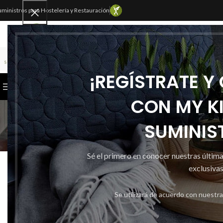
uministros para Hostelería y Restauración
SELECCIONAR CATEGORÍA
¡REGÍSTRATE Y
CATEGORÍAS
INICIO
TIENDA
CONTACTAR
CON MY K
SUMINIS
Inicio
Mykitchen
Sé el primero en conocer nuestras últim
ENVASE
100 CAJAS PARA 
exclusivas
Publicado por
Se utilizará de acuerdo con nuestr
Activado 20 
0