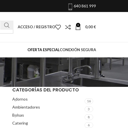
640 861 999
0
ACCESO / REGISTRO
0,00
€
OFERTA ESPECIAL
CONEXIÓN SEGURA
CATEGORÍAS DEL PRODUCTO
Adornos
16
Ambientadores
3
Bolsas
8
Catering
6