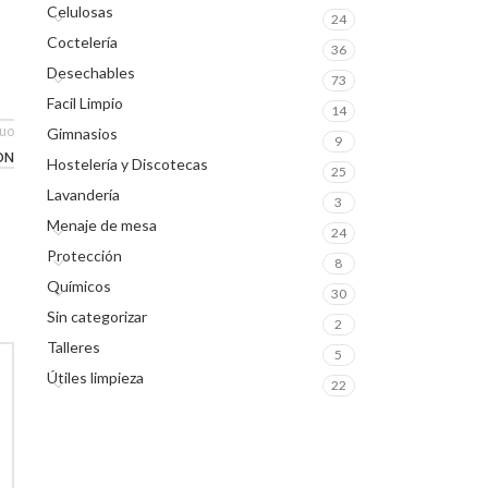
Celulosas
24
Coctelería
36
Desechables
73
Facil Limpio
14
guo
Gimnasios
9
ON
Hostelería y Discotecas
25
Lavandería
3
Menaje de mesa
24
Protección
8
Químicos
30
Sin categorizar
2
Talleres
5
Útiles limpieza
22