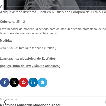
Aparato Luxer Mural Rústico de 11 W
Aplique Atrapa Insectos Eléctrico Rústico con Lampara de 11 W y L
Cobertura:
25 m2
Exterminador de moscas, diseñado para ocultar un sistema profesional de cap
la armonía decorativa del establecimiento.
Medidas
330x310x105 mm (alto x ancho x fondo )
Lamparas
luz ultravioleta de 11 Watios
(Incluye
Tubo
de 11w y lámina adhesiva.)
Mas reciente
12 Laminas Adhesivas Mogangoo Absor