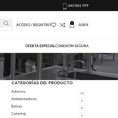
640 861 999
0
ACCESO / REGISTRO
0,00
€
OFERTA ESPECIAL
CONEXIÓN SEGURA
CATEGORÍAS DEL PRODUCTO
Adornos
16
Ambientadores
3
Bolsas
8
Catering
6