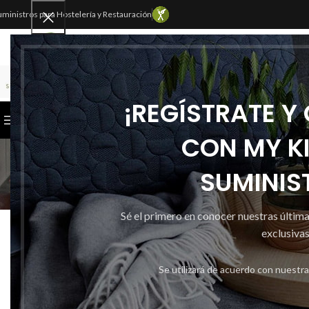
uministros para Hostelería y Restauración
SELECCIONAR CATEGORÍA
¡REGÍSTRATE Y
CATEGORÍAS
INICIO
TIENDA
CONTACTAR
CON MY K
SUMINIS
Sé el primero en conocer nuestras últim
ATRAPA CAP
Atrapa Insectos
exclusivas
Publicado po
Se utilizará de acuerdo con nuestr
Activado 4 d
0