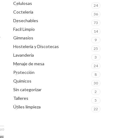
Celulosas
24
Coctelería
36
Desechables
73
Facil Limpio
14
Gimnasios
r
9
Hostelería y Discotecas
25
Lavandería
3
Menaje de mesa
24
Protección
8
Químicos
30
Sin categorizar
2
Talleres
5
Útiles limpieza
22
guo
nic