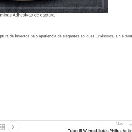
áminas Adhesivas de captura
tura de insectos bajo apariencia de elegantes apliques luminosos, sin altera
Mas anti
Tubo 15 W Inastillable Philips Acti