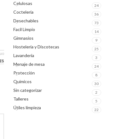
Celulosas
24
Coctelería
36
Desechables
73
Facil Limpio
14
Gimnasios
9
Hostelería y Discotecas
25
guo
Lavandería
3
ES
Menaje de mesa
24
Protección
8
Químicos
30
Sin categorizar
2
Talleres
5
Útiles limpieza
22