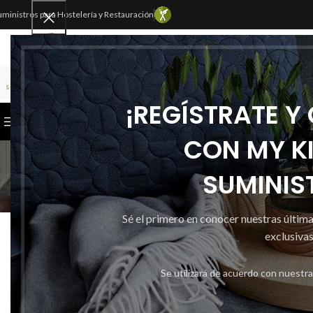
uministros para Hostelería y Restauración
SELECCIONAR CATEGORÍA
¡REGÍSTRATE Y
CATEGORÍAS
INICIO
TIENDA
CONTACTAR
CON MY K
SUMINIS
Inicio
Mykitc
Sé el primero en conocer nuestras últim
PAPE
CAJA DE 1000 LAMI
exclusivas
Publicado por
Se utilizará de acuerdo con nuestr
Activado 14 
0