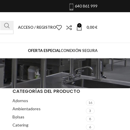
640 861 999
0
ACCESO / REGISTRO
0,00
€
OFERTA ESPECIAL
CONEXIÓN SEGURA
CATEGORÍAS DEL PRODUCTO
Adornos
16
Ambientadores
3
Bolsas
8
Catering
6