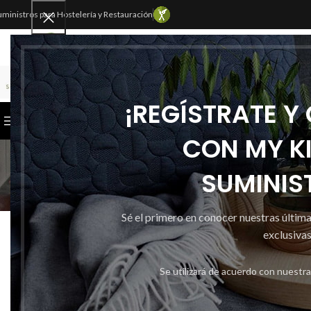
uministros para Hostelería y Restauración
SELECCIONAR CATEGORÍA
¡REGÍSTRATE Y
CATEGORÍAS
INICIO
TIENDA
CONTACTAR
CON MY K
SUMINIS
Inicio
Mykitchen
EN
Sé el primero en conocer nuestras últim
ESPECIAL
CAJA DE 6 COPA
exclusivas
Publicado por
Se utilizará de acuerdo con nuestr
Activado 18 
0