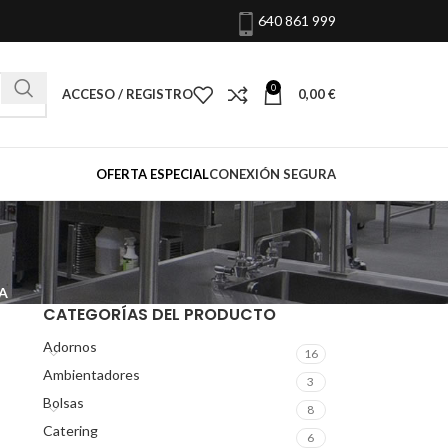
640 861 999
0
ACCESO / REGISTRO
0,00
€
OFERTA ESPECIAL
CONEXIÓN SEGURA
A
CATEGORÍAS DEL PRODUCTO
Adornos
16
Ambientadores
3
Bolsas
8
Catering
6