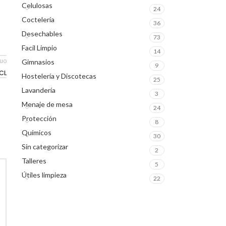
Celulosas
24
Coctelería
36
Desechables
73
Facil Limpio
14
guo
Gimnasios
9
CL
Hostelería y Discotecas
25
Lavandería
3
Menaje de mesa
24
Protección
8
Químicos
30
Sin categorizar
2
Talleres
5
Útiles limpieza
22