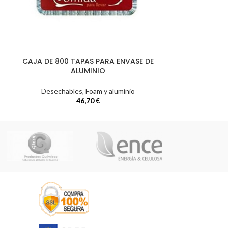
CAJA DE 800 TAPAS PARA ENVASE DE
PACK DE 100 
ALUMINIO
Desechables
,
Foam y aluminio
Desechabl
46,70
€