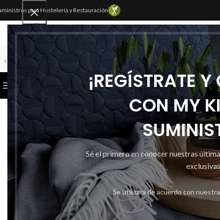
uministros para Hostelería y Restauración
SELECCIONAR CATEGORÍA
¡REGÍSTRATE Y
CATEGORÍAS
INICIO
TIENDA
CONTACTAR
CON MY K
SUMINIS
Sé el primero en conocer nuestras últim
exclusivas
Se utilizará de acuerdo con nuestr