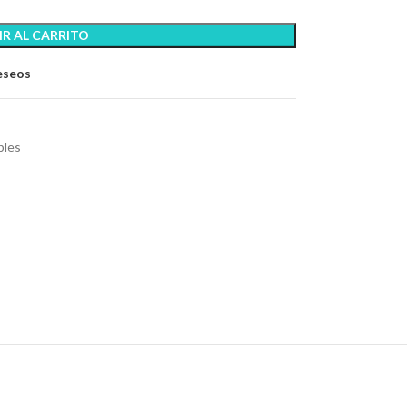
R AL CARRITO
deseos
bles