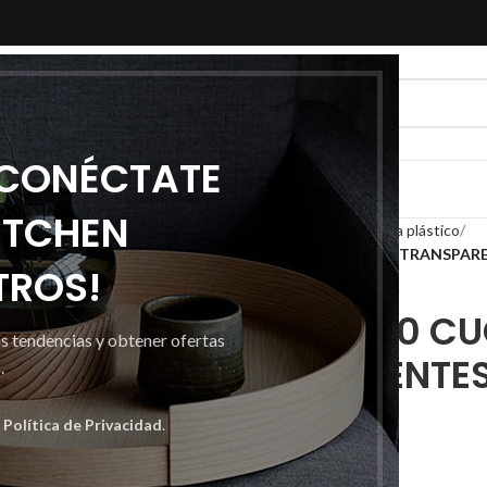
 CONÉCTATE
ITCHEN
Inicio
Desechables
Cubertería plástico
PACK DE 100 CUCHARILLAS TRANSPAR
TROS!
PACK DE 100 C
as tendencias y obtener ofertas
TRANSPARENTES
.
a
Política de Privacidad
.
2,78
€