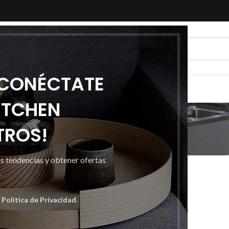
 CONÉCTATE
ITCHEN
Articles
TROS!
Inicio
Archivo por categoría "Articles"
as tendencias y obtener ofertas
.
a
Política de Privacidad
.