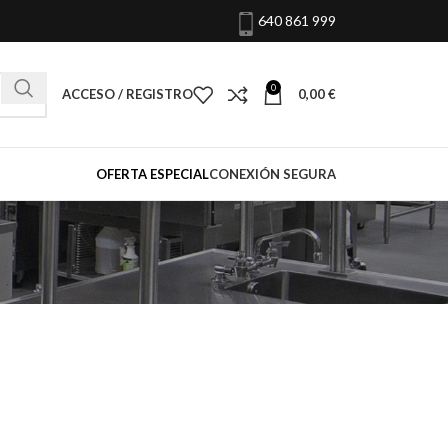
640 861 999
0
ACCESO / REGISTRO
0,00
€
OFERTA ESPECIAL
CONEXIÓN SEGURA