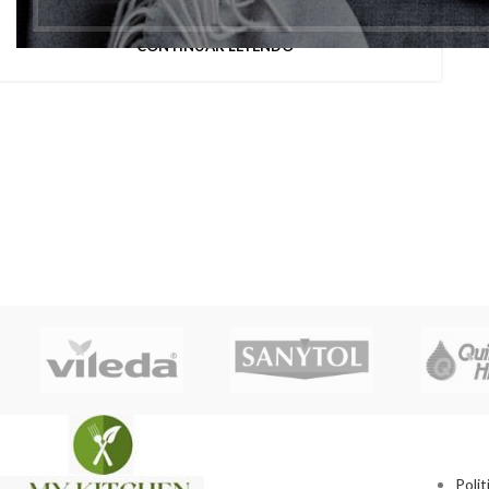
dispuesto en elReglamento General (U...
CONTINUAR LEYENDO
Polit