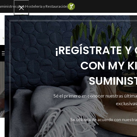
uministros para Hostelería y Restauración
SELECCIONAR CATEGORÍA
¡REGÍSTRATE Y
CATEGORÍAS
INICIO
TIENDA
CONTACTAR
CON MY K
VASOS, T
SUMINIS
Sé el primero en conocer nuestras últim
exclusivas
Inicio
Mykitchen
ENVASES, VASOS Y CU
VASOS, TAPAS Y TARRINAS DE PLASTICO
V
Se utilizará de acuerdo con nuestr
CAJA DE 500 VASOS DE SIDRA
C