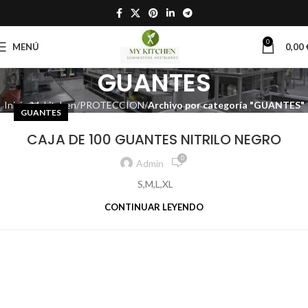
0
MENÚ
0,00
GUANTES
Inicio
Mykitchen
PROTECCION
Archivo por categoría "GUANTES"
GUANTES
CAJA DE 100 GUANTES NITRILO NEGRO
0
Admin
S,M,L,XL
CONTINUAR LEYENDO