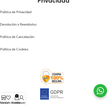
Privacidad
Politica de Privacidad
Devolución y Reembolso
Política de Cancelación
Politica de Cookies
0
Tienda
Lista de deseos
Carrito
Mi cuenta