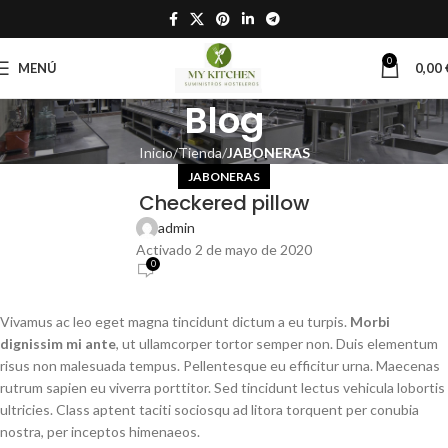
0
MENÚ
0,00
Blog
Inicio
Tienda
JABONERAS
JABONERAS
Checkered pillow
admin
Activado 2 de mayo de 2020
0
Vivamus ac leo eget magna tincidunt dictum a eu turpis.
Morbi
dignissim mi ante
, ut ullamcorper tortor semper non. Duis elementum
risus non malesuada tempus. Pellentesque eu efficitur urna. Maecenas
rutrum sapien eu viverra porttitor. Sed tincidunt lectus vehicula lobortis
ultricies. Class aptent taciti sociosqu ad litora torquent per conubia
nostra, per inceptos himenaeos.