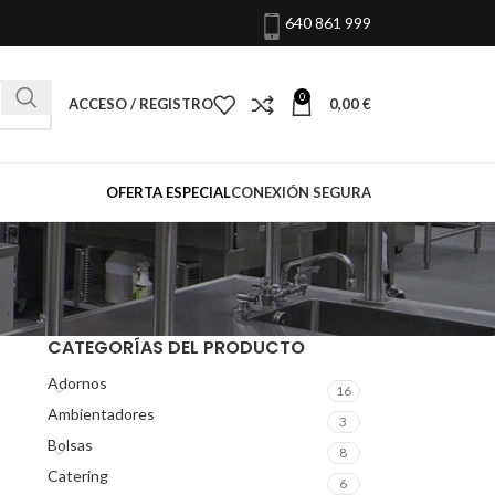
640 861 999
0
ACCESO / REGISTRO
0,00
€
OFERTA ESPECIAL
CONEXIÓN SEGURA
CATEGORÍAS DEL PRODUCTO
Adornos
16
Ambientadores
3
Bolsas
8
Catering
6