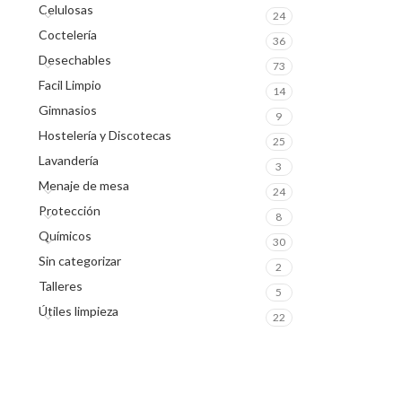
Celulosas
24
Coctelería
36
Desechables
73
Facil Limpio
14
Gimnasios
9
Hostelería y Discotecas
25
Lavandería
3
Menaje de mesa
24
Protección
8
Químicos
30
Sin categorizar
2
Talleres
5
Útiles limpieza
22