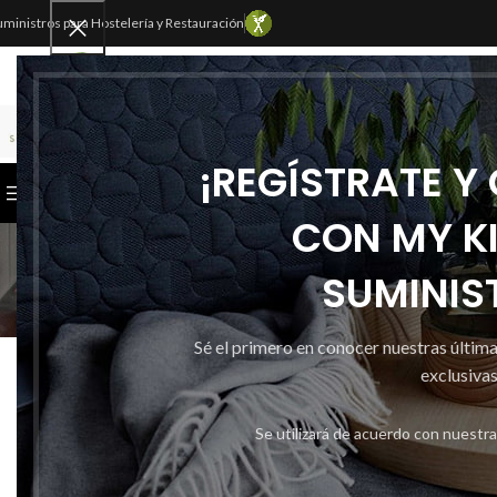
uministros para Hostelería y Restauración
SELECCIONAR CATEGORÍA
¡REGÍSTRATE Y
CATEGORÍAS
INICIO
TIENDA
CONTACTAR
CON MY K
SUMINIS
Sé el primero en conocer nuestras últim
CONTENEDORES
Contenedor Basura Cub
exclusivas
Publicado po
Se utilizará de acuerdo con nuestr
Activado 4 d
0