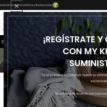
uministros para Hostelería y Restauración
SELECCIONAR CATEGORÍA
¡REGÍSTRATE Y
CATEGORÍAS
INICIO
TIENDA
CONTACTAR
CON MY K
SUMINIS
Sé el primero en conocer nuestras últim
ESPECIA
LIMPIAPARABRISAS 5
exclusivas
Publicado por
Se utilizará de acuerdo con nuestr
Activado 10 
0