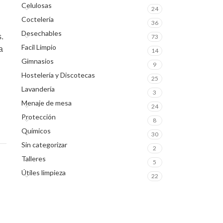
Celulosas
24
Coctelería
36
Desechables
.
73
Facil Limpio
a
14
Gimnasios
9
Hostelería y Discotecas
25
Lavandería
3
Menaje de mesa
24
Protección
8
Químicos
30
Sin categorizar
2
Talleres
5
Útiles limpieza
22