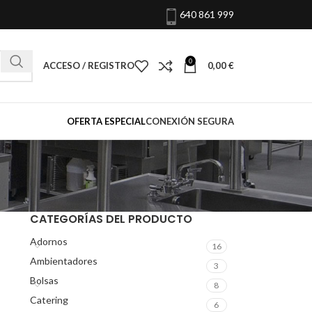
640 861 999
0
ACCESO / REGISTRO
0,00
€
OFERTA ESPECIAL
CONEXIÓN SEGURA
CATEGORÍAS DEL PRODUCTO
Adornos
16
Ambientadores
3
Bolsas
8
Catering
6