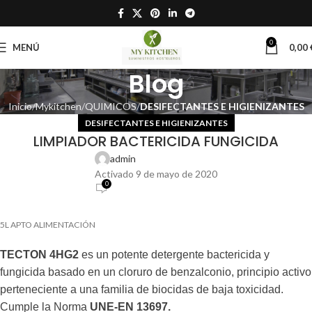
0
MENÚ
0,00
Blog
Inicio
Mykitchen
QUIMICOS
DESIFECTANTES E HIGIENIZANTES
DESIFECTANTES E HIGIENIZANTES
LIMPIADOR BACTERICIDA FUNGICIDA
admin
Activado 9 de mayo de 2020
0
5L APTO ALIMENTACIÓN
TECTON 4HG2
es un potente detergente bactericida y
fungicida basado en un cloruro de benzalconio, principio activo
perteneciente a una familia de biocidas de baja toxicidad.
Cumple la Norma
UNE-EN 13697.