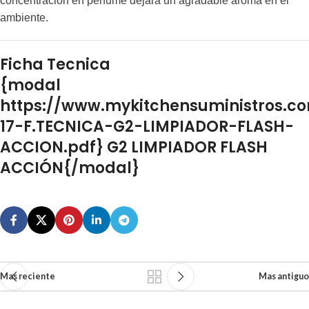
concentración en perfume dejará un agradable aroma en el
ambiente.
Ficha Tecnica
{modal
https://www.mykitchensuministros.c
17-F.TECNICA-G2-LIMPIADOR-FLASH-
ACCION.pdf} G2 LIMPIADOR FLASH
ACCIÓN{/modal}
Mas reciente
Mas antiguo