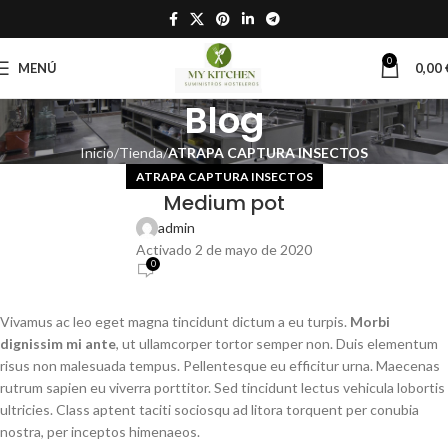
0
MENÚ
0,00
Blog
Inicio
Tienda
ATRAPA CAPTURA INSECTOS
ATRAPA CAPTURA INSECTOS
Medium pot
admin
Activado 2 de mayo de 2020
0
Vivamus ac leo eget magna tincidunt dictum a eu turpis.
Morbi
dignissim mi ante
, ut ullamcorper tortor semper non. Duis elementum
risus non malesuada tempus. Pellentesque eu efficitur urna. Maecenas
rutrum sapien eu viverra porttitor. Sed tincidunt lectus vehicula lobortis
ultricies. Class aptent taciti sociosqu ad litora torquent per conubia
nostra, per inceptos himenaeos.