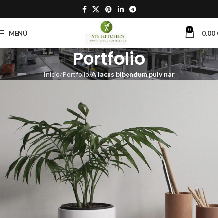
0
MENÚ
0,00
Portfolio
Inicio
Portfolio
A lacus bibendum pulvinar