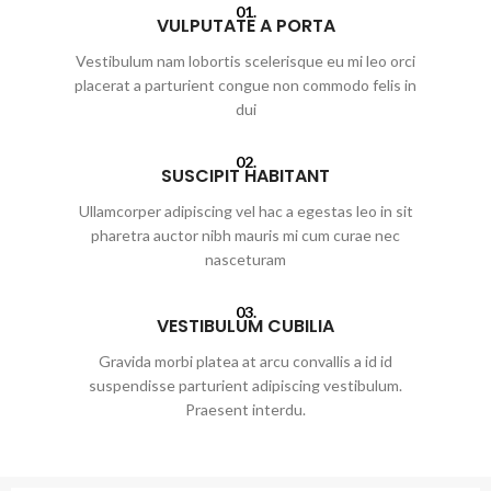
01.
VULPUTATE A PORTA
Vestibulum nam lobortis scelerisque eu mi leo orci
placerat a parturient congue non commodo felis in
dui
02.
SUSCIPIT HABITANT
Ullamcorper adipiscing vel hac a egestas leo in sit
pharetra auctor nibh mauris mi cum curae nec
nasceturam
03.
VESTIBULUM CUBILIA
Gravida morbi platea at arcu convallis a id id
suspendisse parturient adipiscing vestibulum.
Praesent interdu.