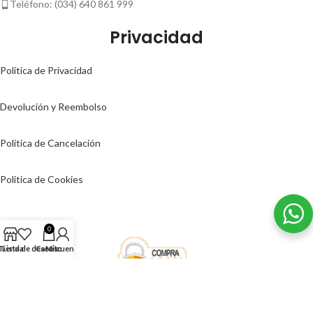
Teléfono: (034) 640 861 999
Privacidad
Politica de Privacidad
Devolución y Reembolso
Política de Cancelación
Politica de Cookies
0
Tienda
Lista de deseos
Carrito
Mi cuenta