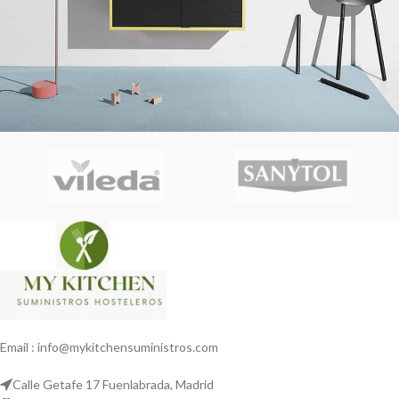
Suspendisse quam at vestibulum
Kitchen
Email : info@mykitchensuministros.com
Calle Getafe 17 Fuenlabrada, Madrid