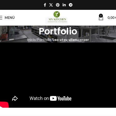
0
MENÚ
0,00
Portfolio
Inicio
Portfolio
Leo uteu ullamcorper