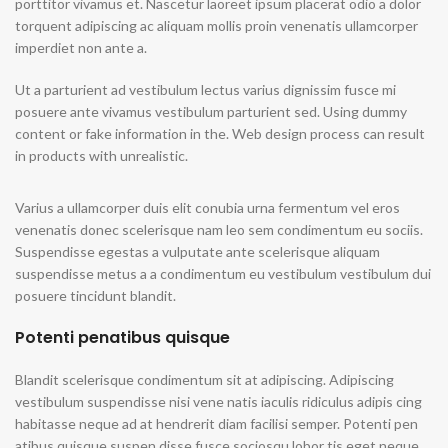
porttitor vivamus et. Nascetur laoreet ipsum placerat odio a dolor
torquent adipiscing ac aliquam mollis proin venenatis ullamcorper
imperdiet non ante a.
Ut a parturient ad vestibulum lectus varius dignissim fusce mi
posuere ante vivamus vestibulum parturient sed. Using dummy
content or fake information in the. Web design process can result
in products with unrealistic.
Varius a ullamcorper duis elit conubia urna fermentum vel eros
venenatis donec scelerisque nam leo sem condimentum eu sociis.
Suspendisse egestas a vulputate ante scelerisque aliquam
suspendisse metus a a condimentum eu vestibulum vestibulum dui
posuere tincidunt blandit.
Potenti penatibus quisque
Blandit scelerisque condimentum sit at adipiscing. Adipiscing
vestibulum suspendisse nisi vene natis iaculis ridiculus adipis cing
habitasse neque ad at hendrerit diam facilisi semper. Potenti pen
atibus quisque suspen disse fusce sociosqu lobor tis eget neque.