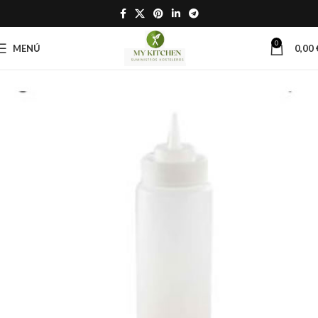
0
MENÚ
0,00