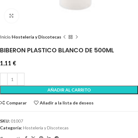
Clic para ampliar
Inicio
Hostelería y Discotecas
BIBERON PLASTICO BLANCO DE 500ML
1,11
€
AÑADIR AL CARRITO
Comparar
Añadir a la lista de deseos
SKU:
01007
Categoría:
Hostelería y Discotecas