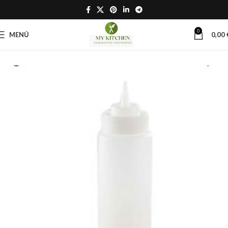
0
MENÚ
0,00