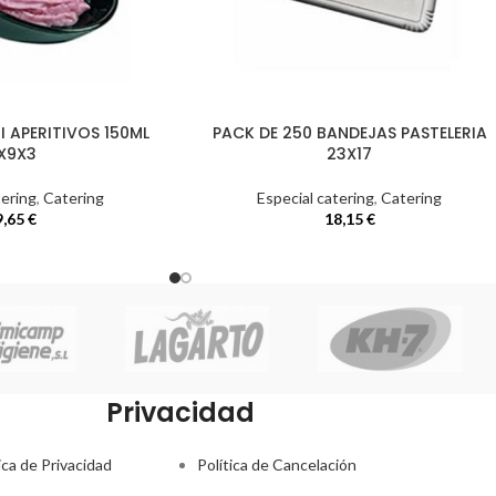
I APERITIVOS 150ML
PACK DE 250 BANDEJAS PASTELERIA
X9X3
23X17
tering
,
Catering
Especial catering
,
Catering
9,65
€
18,15
€
Privacidad
ica de Privacidad
Política de Cancelación