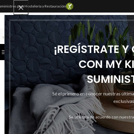
uministros para Hostelería y Restauración
SELECCIONAR CATEGORÍA
¡REGÍSTRATE Y
CATEGORÍAS
INICIO
TIENDA
CONTACTAR
CON MY K
SUMINIS
Sé el primero en conocer nuestras últim
exclusivas
Se utilizará de acuerdo con nuestr