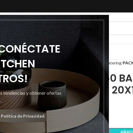
 CONÉCTATE
ITCHEN
Inicio
Desechables
Especial catering
PACK
TROS!
PACK DE 250 B
PASTELERIA 20X
as tendencias y obtener ofertas
.
13,16
€
a
Política de Privacidad
.
AÑADI