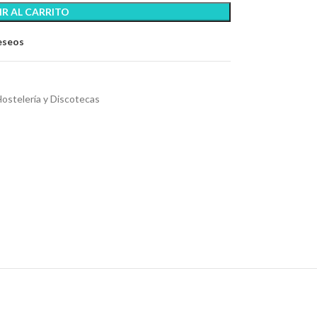
R AL CARRITO
deseos
ostelería y Discotecas