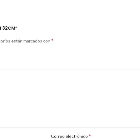
ON 32CM”
*
torios están marcados con
*
Correo electrónico