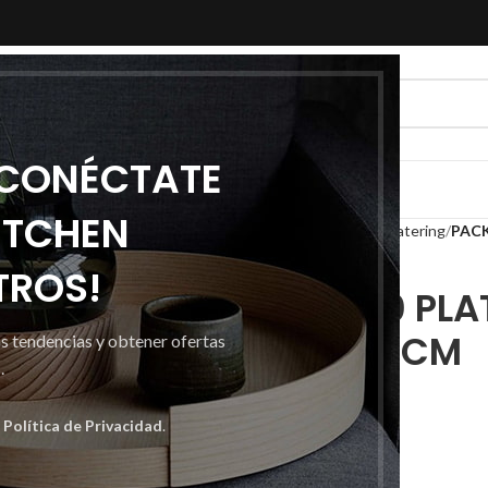
 CONÉCTATE
ITCHEN
Inicio
Desechables
Especial catering
PACK
TROS!
PACK DE 50 PLA
CARTON 32CM
as tendencias y obtener ofertas
.
12,02
€
a
Política de Privacidad
.