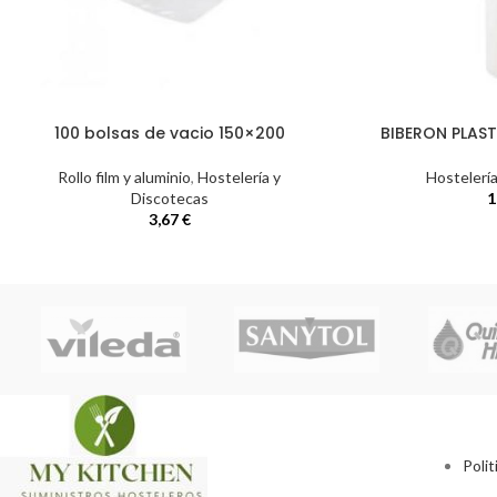
100 bolsas de vacio 150×200
BIBERON PLAST
Rollo film y aluminio
,
Hostelería y
Hostelerí
Discotecas
1
3,67
€
Polit