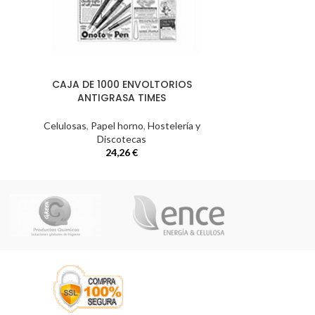
CAJA DE 1000 ENVOLTORIOS
CAJA DE 1000
ANTIGRASA TIMES
Celulosas
,
Papel horno
,
Hostelería y
Vasos, tapas
Discotecas
Hostel
24,26
€