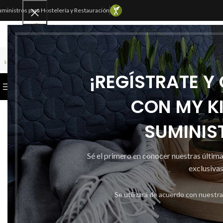
uministros para Hostelería y Restauración
SELECCIONAR CATEGORÍA
¡REGÍSTRATE Y
CATEGORÍAS
INICIO
TIENDA
CONTACTAR
CON MY K
SUMINIS
Sé el primero en conocer nuestras últim
exclusivas
Se utilizará de acuerdo con nuestr