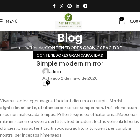
0
MENÚ
0,00
Blog
Inicio
Tienda
CONTENEDORES GRAN CAPACIDAD
CONTENEDORES GRAN CAPACIDAD
Simple modern mirror
admin
Activado 2 de mayo de 2020
0
Vivamus ac leo eget magna tincidunt dictum a eu turpis.
Morbi
dignissim mi ante
, ut ullamcorper tortor semper non. Duis elementum
risus non malesuada tempus. Pellentesque eu efficitur urna. Maecenas
rutrum sapien eu viverra porttitor. Sed tincidunt lectus vehicula lobortis
ultricies. Class aptent taciti sociosqu ad litora torquent per conubia
nostra, per inceptos himenaeos.