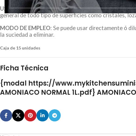
USOS Y CARACTERÍSTICAS
: Amoniaco doméstico esp
general de todo tipo de superficies como cristales, loza
MODO DE EMPLEO
: Se puede usar directamente ó di
la suciedad a eliminar.
Caja de 15 unidades
Ficha Técnica
{modal https://www.mykitchensumini
AMONIACO NORMAL 1L.pdf} AMONIACO