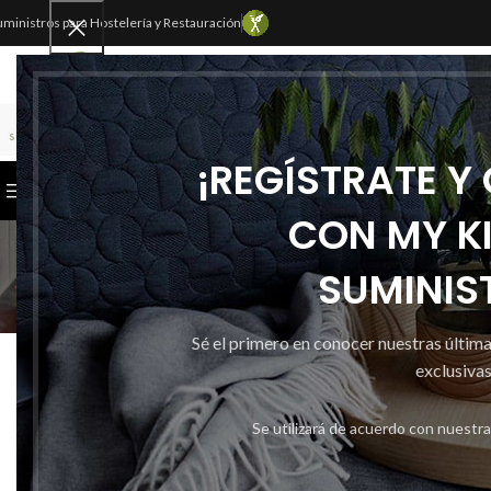
uministros para Hostelería y Restauración
SELECCIONAR CATEGORÍA
¡REGÍSTRATE Y
CATEGORÍAS
INICIO
TIENDA
CONTACTAR
CON MY K
SUMINIS
Sé el primero en conocer nuestras últim
LIMP
AMONIACO NORMAL 1
exclusivas
Publicado por
Se utilizará de acuerdo con nuestr
Activado 10 
0