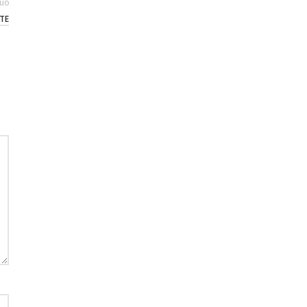
guo
TE