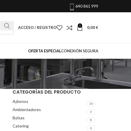
640 861 999
0
ACCESO / REGISTRO
0,00
€
OFERTA ESPECIAL
CONEXIÓN SEGURA
CATEGORÍAS DEL PRODUCTO
Adornos
16
Ambientadores
3
Bolsas
8
Catering
6