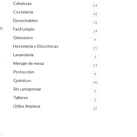
Celulosas
24
Coctelería
36
Desechables
73
ún
Facil Limpio
14
Gimnasios
9
Hostelería y Discotecas
25
Lavandería
3
Menaje de mesa
24
Protección
8
Químicos
30
Sin categorizar
2
Talleres
5
Útiles limpieza
22